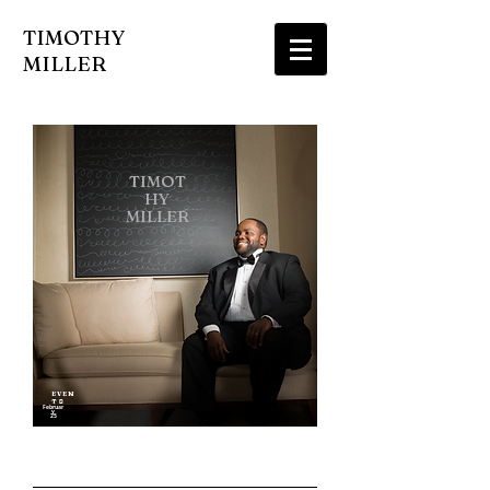
TIMOTHY
MILLER
TIMOT
HY
MILLER
PR
ES
S
E V E N
T S​
Februar
y
25
March
19